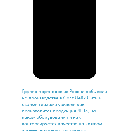
Группа партнеров из России побывали
на производстве в Солт Лейк Сити и
своими глазами увидели как
производится продукция 4Life, на
каком оборудовании и как
контролируется качество на каждом
уровне, начиная с сырья и до