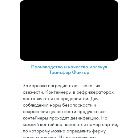
Совмещ
Совмещ
Производство и качество молекул
Трансфер Фактор
Заморозка ингредиентов – залог их
свежести. Контейнеры в рефрижераторах
доставляются на предприятии. Для
соблюдения норм безопасности и
сохранения целостности продукта все
контейнеры проходят дезинфекцию. На
каждый контейнер наносится номер партии,
по которому можно определить ферму
происхождения. Из морозильника