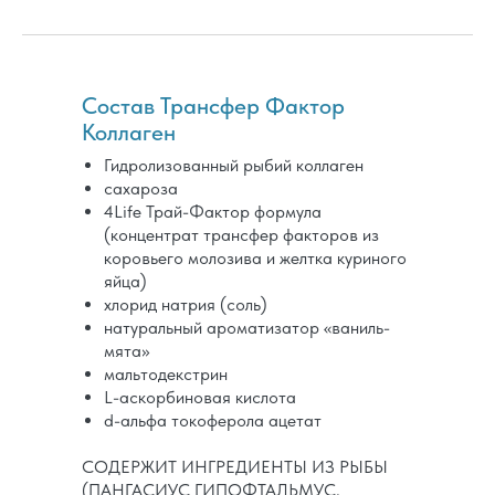
Состав Трансфер Фактор
Коллаген
Гидролизованный рыбий коллаген
сахароза
4Life Трай-Фактор формула
(концентрат трансфер факторов из
коровьего молозива и желтка куриного
яйца)
хлорид натрия (соль)
натуральный ароматизатор «ваниль-
мята»
мальтодекстрин
L-аскорбиновая кислота
d-альфа токоферола ацетат
СОДЕРЖИТ ИНГРЕДИЕНТЫ ИЗ РЫБЫ
(ПАНГАСИУС ГИПОФТАЛЬМУС,