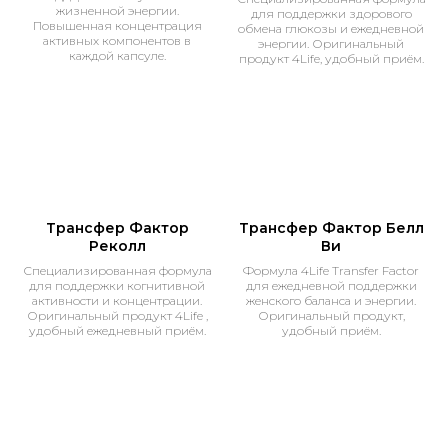
жизненной энергии.
для поддержки здорового
Повышенная концентрация
обмена глюкозы и ежедневной
активных компонентов в
энергии. Оригинальный
каждой капсуле.
продукт 4Life, удобный приём.
Трансфер Фактор
Трансфер Фактор Белл
Реколл
Ви
Специализированная формула
Формула 4Life Transfer Factor
для поддержки когнитивной
для ежедневной поддержки
активности и концентрации.
женского баланса и энергии.
Оригинальный продукт 4Life ,
Оригинальный продукт,
удобный ежедневный приём.
удобный приём.