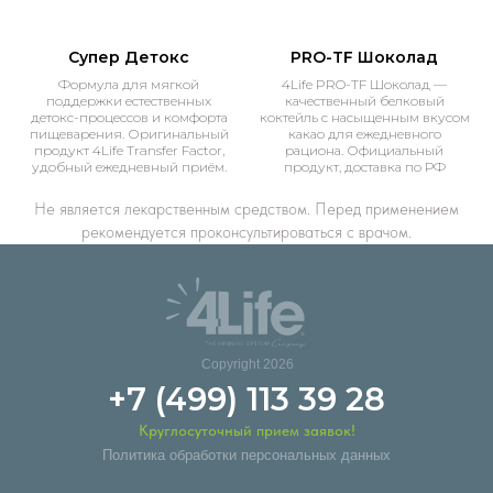
Супер Детокс
PRO-TF Шоколад
Формула для мягкой
4Life PRO-TF Шоколад —
поддержки естественных
качественный белковый
детокс-процессов и комфорта
коктейль с насыщенным вкусом
пищеварения. Оригинальный
какао для ежедневного
продукт 4Life Transfer Factor,
рациона. Официальный
удобный ежедневный приём.
продукт, доставка по РФ
Не является лекарственным средством. Перед применением
рекомендуется проконсультироваться с врачом.
Copyright 2026
+7 (499) 113 39 28
Круглосуточный прием заявок!
Политика обработки персональных данных