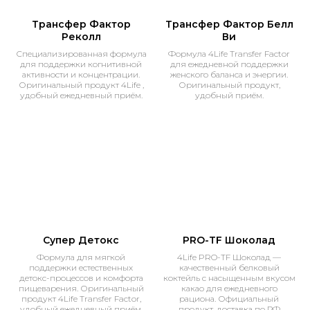
Трансфер Фактор
Трансфер Фактор Белл
Реколл
Ви
Специализированная формула
Формула 4Life Transfer Factor
для поддержки когнитивной
для ежедневной поддержки
активности и концентрации.
женского баланса и энергии.
Оригинальный продукт 4Life ,
Оригинальный продукт,
удобный ежедневный приём.
удобный приём.
Супер Детокс
PRO-TF Шоколад
Формула для мягкой
4Life PRO-TF Шоколад —
поддержки естественных
качественный белковый
детокс-процессов и комфорта
коктейль с насыщенным вкусом
пищеварения. Оригинальный
какао для ежедневного
продукт 4Life Transfer Factor,
рациона. Официальный
удобный ежедневный приём.
продукт, доставка по РФ