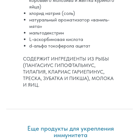
коровьего молозива и желтка куриного
яйца)
хлорид натрия (соль)
натуральный ароматизатор «ваниль-
мята»
мальтодекстрин
L-аскорбиновая кислота
d-альфа токоферола ацетат
СОДЕРЖИТ ИНГРЕДИЕНТЫ ИЗ РЫБЫ
(ПАНГАСИУС ГИПОФТАЛЬМУС,
ТИЛАПИЯ, КЛАРИАС ГАРИЕПИНУС,
ТРЕСКА, ЗУБАТКА И ПИКША), МОЛОКА
И ЯИЦ.
Еще продукты для укрепления
иммунитета