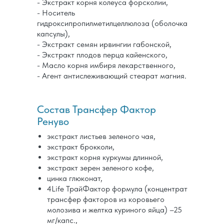
- Экстракт корня колеуса форсколии,
- Носитель
гидроксипропилметилцеллюлоза (оболочка
капсулы),
- Экстракт семян ирвингии габонской,
- Экстракт плодов перца кайенского,
- Масло корня имбиря лекарственного,
- Агент антислеживающий стеарат магния.
Состав Трансфер Фактор
Ренуво
экстракт листьев зеленого чая,
экстракт брокколи,
экстракт корня куркумы длинной,
экстракт зерен зеленого кофе,
цинка глюконат,
4Life ТрайФактор формула (концентрат
трансфер факторов из коровьего
молозива и желтка куриного яйца) –25
мг/капс.,