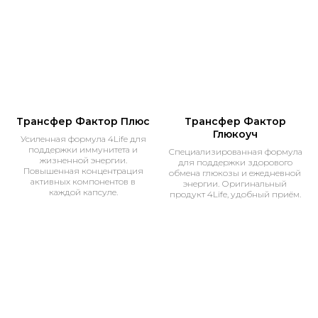
Трансфер Фактор Плюс
Трансфер Фактор
Глюкоуч
Усиленная формула 4Life для
поддержки иммунитета и
Специализированная формула
жизненной энергии.
для поддержки здорового
Повышенная концентрация
обмена глюкозы и ежедневной
активных компонентов в
энергии. Оригинальный
каждой капсуле.
продукт 4Life, удобный приём.