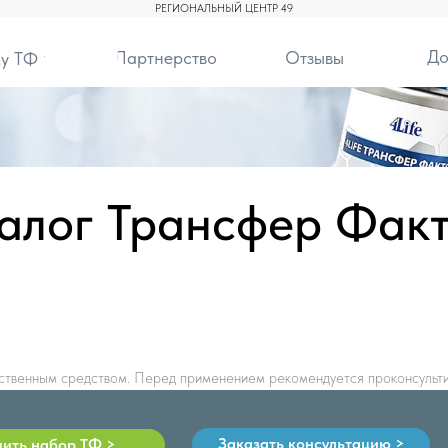
РЕГИОНАЛЬНЫЙ ЦЕНТР 49
До
Партнерство
Отзывы
у ТФ
алог Трансфер Фак
ственным средством. Перед применением рекомендуется проконсульти
Заказать консультацию >
пить набор ТФ >