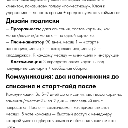
клиентом, показываем пользу «по-честному». Ключ к
удержанию — ясность правил + предсказуемость таймингов.
Дизайн подписки
—
Прозрачность:
дата списания, состав корзины, как
менять/паузить/отменять — на одной карточке.
—
План-навигатор
90 дней: месяц 1 — «старт и
адаптация», месяц 2 — «закрепление», месяц 3 —
«поддержка». К каждому месяцу — мини-цели и инструкции.
—
Кастомизация:
3 «предустановки» корзины под
популярные сценарии + свободная сборка.
Коммуникация: два напоминания до
списания и старт-гайд после
Коммуникация. За 5–7 дней до списания: «вот ваша корзина,
заменить/сместить?»; за 2 дня — «последний шанс
поправить». После — «включаемся: как применять этот
месяц». В чате команды — быстрый доступ к менеджеру,
который умеет подбирать замены и объяснять «зачем этот
шаг».