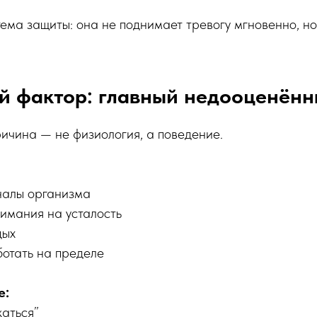
тема защиты: она не поднимает тревогу мгновенно, но
й фактор: главный недооценённ
ичина — не физиология, а поведение.
налы организма
имания на усталость
дых
отать на пределе
е:
аться”