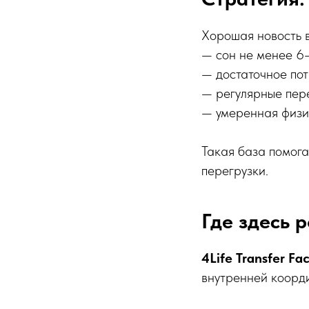
Хорошая новость в
— сон не менее 6
— достаточное по
— регулярные пер
— умеренная физи
Такая база помога
перегрузки.
Где здесь р
4Life Transfer Fa
внутренней коорд