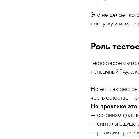
Это не делает кого
нагрузку и измене
Роль тесто
Тестостерон связа
привычный “мужско
Но есть нюанс: о
часть естественно
На практике это 
— организм дольше
— сигналы ощущаю
— реакция проявля