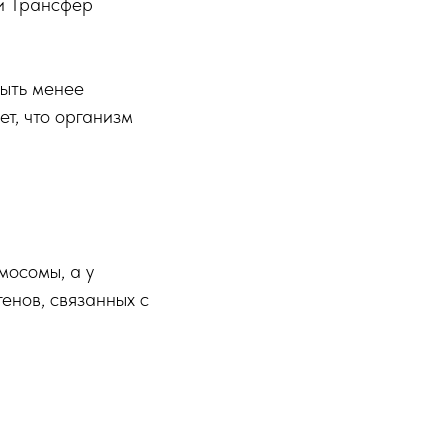
 и Трансфер
быть менее
т, что организм
мосомы, а у
енов, связанных с