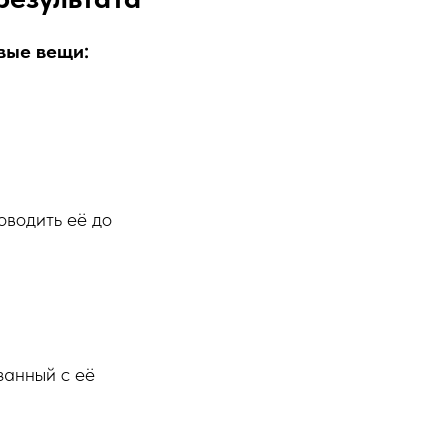
вые вещи:
оводить её до
занный с её