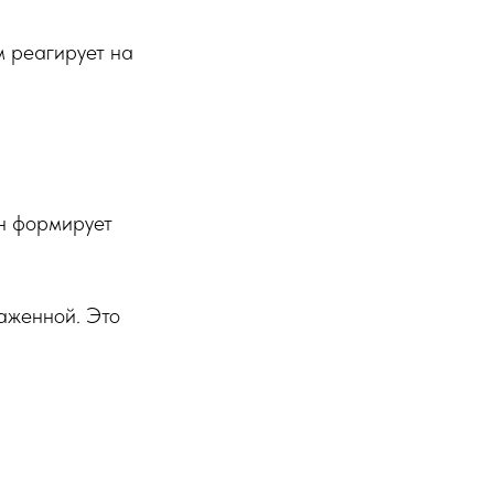
зм реагирует на
Он формирует
аженной. Это