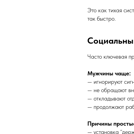
Это как тихая сис
так быстро.
Социальны
Часто ключевая пр
Мужчины чаще:
— игнорируют сиг
— не обращают вн
— откладывают от
— продолжают раб
Причины просты
— установка “держ