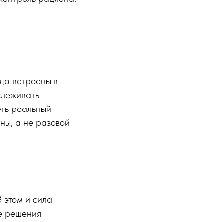
гда встроены в
слеживать
еть реальный
ины, а не разовой
 этом и сила
ые решения