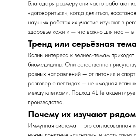
Благодаря размеру они часто работают ка
«договориться», когда делиться, восстана
научных работах их участие изучают в ре
здоровье кожи и — что важно для нас — в
Тренд или серьёзная тем
Волны интереса к велнес-темам приходят и
биомедицины. Они естественно присутству
разных направлений — от питания и спорт
разговор о пептидах — не «модная вспышк
между клетками. Подход 4Life акцентируе
производства.
Почему их изучают рядом
Иммунная система — это согласованная к
нужны понятные «сигналы», и часть таких