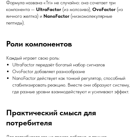
Формула названа «Tri» не случайно: она сочетает три
компонента —
UltraFactor
(из молозива),
OvoFactor
(из
яичного желтка) и
NanoFactor
(низкомолекулярные
пептиды).
Роли компонентов
Каждый играет свою роль:
UltraFactor передаёт богатый набор сигналов
OvoFactor добавляет разнообразие
NanoFactor действует как тонкий регулятор, способный
стабилизировать реакцию. Вместе они образуют систему,
где разные уровни взаимодействуют и усиливают эффект.
Практический смысл для
потребителя
Для потребителя это не просто добавка, а пример