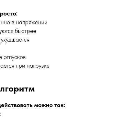
росто:
янно в напряжении
уются быстрее
 ухудшается
е отпусков
ается при нагрузке
алгоритм
действовать можно так:
: