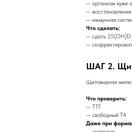
— организм хуже 
— восстановление
— иммунная систе
Что сделать:
— сдать 25(OH)D
— скорректироват
ШАГ 2. Щи
Щитовидная желез
Что проверить:
— ТТГ
— свободный Т4
Даже при формал
— усталость