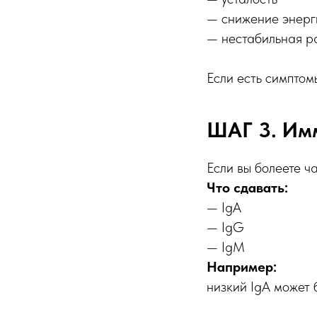
— снижение энерг
— нестабильная р
Если есть симптом
ШАГ 3. Им
Если вы болеете ч
Что сдавать:
— IgA
— IgG
— IgM
Например:
низкий IgA может 