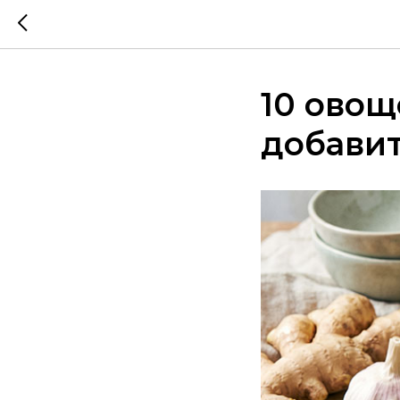
10 овощ
добавит