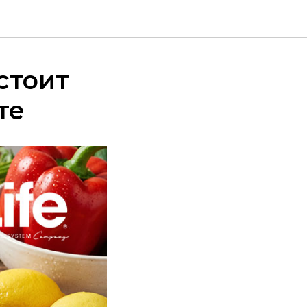
стоит
те