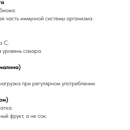
та
биома.
я часть иммунной системы организма.
а C.
 уровень сахара.
 малина)
нагрузка при регулярном употреблении.
ом)
атка.
ый фрукт, а не сок.