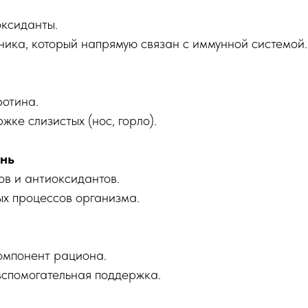
оксиданты.
ика, который напрямую связан с иммунной системой.
ротина.
жке слизистых (нос, горло).
ень
в и антиоксидантов.
х процессов организма.
омпонент рациона.
вспомогательная поддержка.