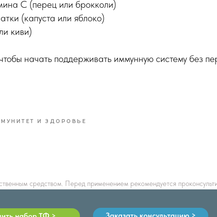
мина C (перец или брокколи)
атки (капуста или яблоко)
ли киви)
 чтобы начать поддерживать иммунную систему без пе
МУНИТЕТ И ЗДОРОВЬЕ
ственным средством. Перед применением рекомендуется проконсульти
Заказать консультацию >
пить набор ТФ >