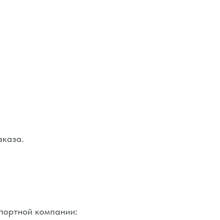
ом для вас темпе
аказа.
спортной компании: